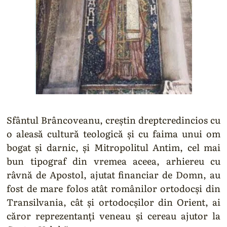
Sfântul Brâncoveanu, creştin dreptcredincios cu
o aleasă cultură teologică şi cu faima unui om
bogat şi darnic, şi Mitropolitul Antim, cel mai
bun tipograf din vremea aceea, arhiereu cu
râvnă de Apostol, ajutat financiar de Domn, au
fost de mare folos atât românilor ortodocşi din
Transilvania, cât şi ortodocşilor din Orient, ai
căror reprezentanţi veneau şi cereau ajutor la