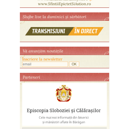
www.SfintiiEpictetSiAstion.ro
Slujbe live la duminici și sărbători
Vă anunţăm noutăţile
Înscriere la newsletter
Parteneri