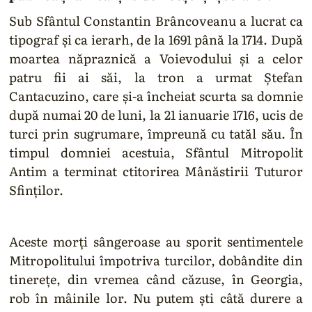
Sub Sfântul Constantin Brâncoveanu a lucrat ca
tipograf şi ca ierarh, de la 1691 până la 1714. După
moartea năpraznică a Voievodului şi a celor
patru fii ai săi, la tron a urmat Ştefan
Cantacuzino, care şi-a încheiat scurta sa domnie
după numai 20 de luni, la 21 ianuarie 1716, ucis de
turci prin sugrumare, împreună cu tatăl său. În
timpul domniei acestuia, Sfântul Mitropolit
Antim a terminat ctitorirea Mânăstirii Tuturor
Sfinţilor.
Aceste morţi sângeroase au sporit sentimentele
Mitropolitului împotriva turcilor, dobândite din
tinereţe, din vremea când căzuse, în Georgia,
rob în mâinile lor. Nu putem şti câtă durere a