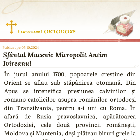
Publicat pe 05.10.2024
Sfântul Mucenic Mitropolit Antim
Ivireanul
În jurul anului 1700, popoarele creştine din
Orient se aflau sub stăpânirea otomană. Din
Apus se intensifica presiunea calvinilor şi
romano-catolicilor asupra românilor ortodocşi
din Transilvania, pentru a-i uni cu Roma. În
afară de Rusia pravoslavnică, apărătoarea
Ortodoxiei, cele două provincii româneşti,
Moldova şi Muntenia, deşi plăteau biruri grele la