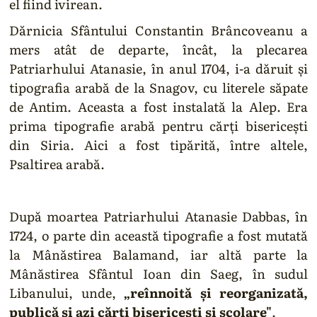
el fiind ivirean.
Dărnicia Sfântului Constantin Brâncoveanu a
mers atât de departe, încât, la plecarea
Patriarhului Atanasie, în anul 1704, i-a dăruit şi
tipografia arabă de la Snagov, cu literele săpate
de Antim. Aceasta a fost instalată la Alep. Era
prima tipografie arabă pentru cărţi bisericeşti
din Siria. Aici a fost tipărită, între altele,
Psaltirea arabă.
După moartea Patriarhului Atanasie Dabbas, în
1724, o parte din această tipografie a fost mutată
la Mânăstirea Balamand, iar altă parte la
Mânăstirea Sfântul Ioan din Saeg, în sudul
Libanului, unde,
„reînnoită şi reorganizată,
publică şi azi cărţi bisericeşti şi şcolare"
.