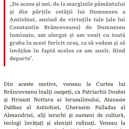
„De aceea şi noi, de la marginile pământului
şi din părţile cetăţii lui Dumnezeu a
Antiohiei, auzind de virtuţile tale (ale lui
Constantin Brâncoveanu) de Dumnezeu
luminate, am alergat şi am venit cu toată
graba în acest fericit oraş, ca să vedem şi să
învăţăm în faptă acelea ce am auzit, fiind
departe".
Din aceste motive, veneau la Curtea lui
Brâncoveanu înalţi oaspeţi, ca Patriarhii Dositei
şi Hrisant Nottara ai Ierusalimului, Atanasie
Dabbas al Antiohiei, Gherasim Palladas al
Alexandriei, alţi ierarhi şi oameni de cultură,
teologi învăţaţi şi elenişti rafinaţi. Veneau la