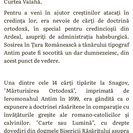
Curtea Valahă.
Pentru a veni în ajutor creştinilor atacaţi în
credinţa lor, era nevoie de cărţi de doctrină
ortodoxă, în special pentru credincioşii din
Ardeal, asupriţi de administraţia habsburgică.
Sosirea în Ţara Românească a tânărului tipograf
Antim poate fi socotită un dar dumnezeiesc, din
acest punct de vedere.
Una dintre cele 14 cărţi tipărite la Snagov,
"Mărturisirea Ortodoxă", imprimată de
Ieromonahul Antim în 1699, era gândită ca o
expunere a doctrinei răsăritene în comparaţie cu
învăţăturile greşite ale romano-catolicilor şi
calvinilor. "Carte sau Lumină”, cu drepte
dovediri din dogmele Bisericii Răsăritului asupra