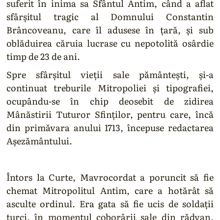
suferit în inima sa Sfântul Antim, când a aflat
sfârşitul tragic al Domnului Constantin
Brâncoveanu, care îl adusese în ţară, şi sub
oblăduirea căruia lucrase cu nepotolită osârdie
timp de 23 de ani.
Spre sfârşitul vieţii sale pământeşti, şi-a
continuat treburile Mitropoliei şi tipografiei,
ocupându-se în chip deosebit de zidirea
Mânăstirii Tuturor Sfinţilor, pentru care, încă
din primăvara anului 1713, începuse redactarea
Aşezământului.
Întors la Curte, Mavrocordat a poruncit să fie
chemat Mitropolitul Antim, care a hotărât să
asculte ordinul. Era gata să fie ucis de soldaţii
turci, în momentul coborârii sale din rădvan,