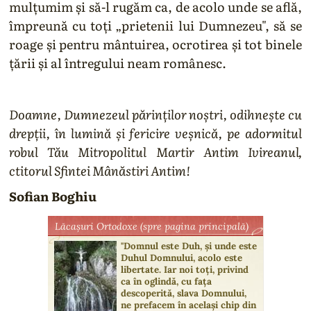
mulţumim şi să-l rugăm ca, de acolo unde se află,
împreună cu toţi „prietenii lui Dumnezeu", să se
roage şi pentru mântuirea, ocrotirea şi tot binele
ţării şi al întregului neam românesc.
Doamne, Dumnezeul părinţilor noştri, odihneşte cu
drepţii, în lumină şi fericire veşnică, pe adormitul
robul Tău Mitropolitul Martir Antim Ivireanul,
ctitorul Sfintei Mânăstiri Antim!
Sofian Boghiu
Lăcaşuri Ortodoxe (spre pagina principală)
"Domnul este Duh, şi unde este
Duhul Domnului, acolo este
libertate. Iar noi toţi, privind
ca în oglindă, cu faţa
descoperită, slava Domnului,
ne prefacem în acelaşi chip din