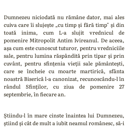
Dumnezeu niciodată nu rămâne dator, mai ales
cuiva care îi slujeşte „cu timp şi fără timp" şi din
toată inima, cum L-a slujit vrednicul de
pomenire Mitropolit Antim Ivireanul. De aceea,
aşa cum este cunoscut tuturor, pentru vredniciile
sale, pentru lumina răspândită prin tipar şi prin
cuvânt, pentru sfinţenia vieţii sale pământeşti,
care se încheie cu moarte martirică, sfânta
noastră Biserică l-a canonizat, recunoscându-l în
rândul Sfinţilor, cu ziua de pomenire 27
septembrie, în fiecare an.
Ştiindu-l în mare cinste înaintea lui Dumnezeu,
ştiind şi cât de mult a iubit neamul românesc, să-i