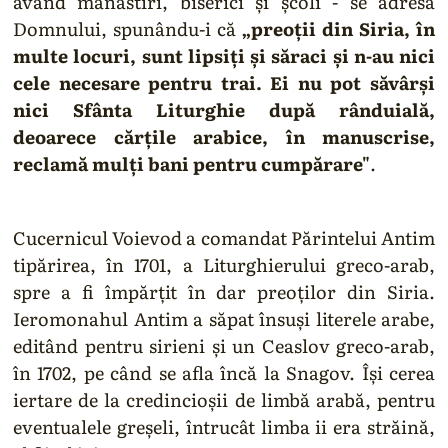
având mânăstiri, biserici şi şcoli - se adresa
Domnului, spunându-i că
„preoţii din Siria, în
multe locuri, sunt lipsiţi şi săraci şi n-au nici
cele necesare pentru trai. Ei nu pot săvârşi
nici Sfânta Liturghie după rânduială,
deoarece cărţile arabice, în manuscrise,
reclamă mulţi bani pentru cumpărare"
.
Cucernicul Voievod a comandat Părintelui Antim
tipărirea, în 1701, a Liturghierului greco-arab,
spre a fi împărţit în dar preoţilor din Siria.
Ieromonahul Antim a săpat însuşi literele arabe,
editând pentru sirieni şi un Ceaslov greco-arab,
în 1702, pe când se afla încă la Snagov. Îşi cerea
iertare de la credincioşii de limbă arabă, pentru
eventualele greşeli, întrucât limba ii era străină,