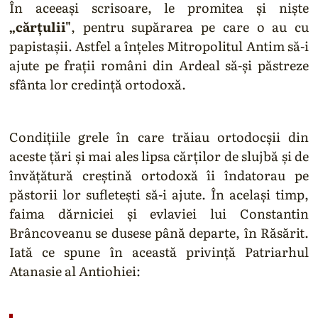
În aceeaşi scrisoare, le promitea şi nişte
„cărţulii"
, pentru supărarea pe care o au cu
papistaşii. Astfel a înţeles Mitropolitul Antim să-i
ajute pe fraţii români din Ardeal să-şi păstreze
sfânta lor credinţă ortodoxă.
Condiţiile grele în care trăiau ortodocşii din
aceste ţări şi mai ales lipsa cărţilor de slujbă şi de
învăţătură creştină ortodoxă îi îndatorau pe
păstorii lor sufleteşti să-i ajute. În acelaşi timp,
faima dărniciei şi evlaviei lui Constantin
Brâncoveanu se dusese până departe, în Răsărit.
Iată ce spune în această privinţă Patriarhul
Atanasie al Antiohiei: