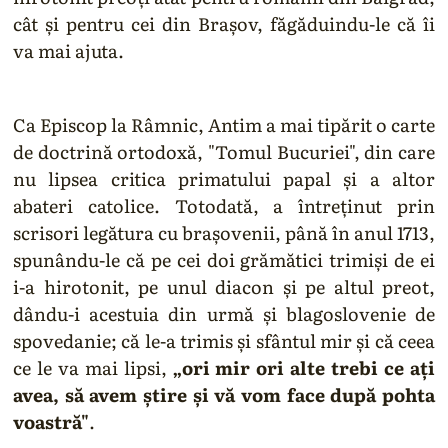
cât şi pentru cei din Braşov, făgăduindu-le că îi
va mai ajuta.
Ca Episcop la Râmnic, Antim a mai tipărit o carte
de doctrină ortodoxă, "Tomul Bucuriei", din care
nu lipsea critica primatului papal şi a altor
abateri catolice. Totodată, a întreţinut prin
scrisori legătura cu braşovenii, până în anul 1713,
spunându-le că pe cei doi grămătici trimişi de ei
i-a hirotonit, pe unul diacon şi pe altul preot,
dându-i acestuia din urmă şi blagoslovenie de
spovedanie; că le-a trimis şi sfântul mir şi că ceea
ce le va mai lipsi,
„ori mir ori alte trebi ce aţi
avea, să avem ştire şi vă vom face după pohta
voastră"
.