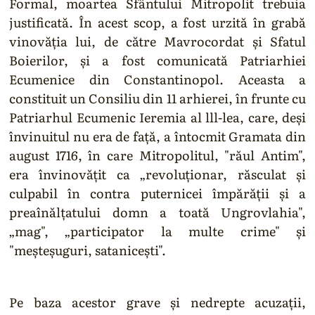
Formal, moartea Sfântului Mitropolit trebuia
justificată. În acest scop, a fost urzită în grabă
vinovăţia lui, de către Mavrocordat şi Sfatul
Boierilor, şi a fost comunicată Patriarhiei
Ecumenice din Constantinopol. Aceasta a
constituit un Consiliu din 11 arhierei, în frunte cu
Patriarhul Ecumenic Ieremia al lll-lea, care, deşi
învinuitul nu era de faţă, a întocmit Gramata din
august 1716, în care Mitropolitul, "răul Antim",
era învinovăţit ca „revoluţionar, răsculat şi
culpabil în contra puternicei împărăţii şi a
preaînălţatului domn a toată Ungrovlahia",
„mag", „participator la multe crime" şi
"meşteşuguri, sataniceşti".
Pe baza acestor grave şi nedrepte acuzaţii,