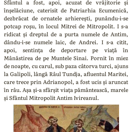
Sfântul a fost, apoi, acuzat de vrăjitorie şi
înşelăciune, caterisit de Patriarhia Ecumenică,
dezbrăcat de ornatele arhiereşti, punându-i-se
potcap roşu, în locul Mitrei de Mitropolit. I s-a
ridicat şi dreptul de a purta numele de Antim,
dându-i-se numele laic, de Andrei. I s-a citit,
apoi, sentinţa de deportare pe viaţă în
Mânăstirea de pe Muntele Sinai. Pornit în miez
de noapte, cu carul, sub paza câtorva turci, ajuns
la Galipoli, lângă Râul Tundja, afluentul Maritei,
care trece prin Adrianopol, a fost ucis şi aruncat
în râu. Aşa şi-a sfârşit viaţa pământească, marele
şi Sfântul Mitropolit Antim Ivireanul.