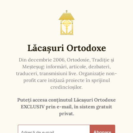
Orice sumă ca ajutor poate fi depusă prin
mandat poștal.
Adresa: Mânăstirea Halmyris, Murighiol,
Tulcea, România
Pr. Arhim. Stareț Iov (Ion Archiudean)
Mai multe informații puteți afla pe
www.ManastireaHalmyris.ro
și
www.SfintiiEpictetSiAstion.ro
Slujbe live la duminici și sărbători
Vă anunţăm noutăţile
Înscriere la newsletter
Parteneri