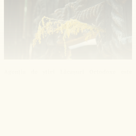
Agenția de știri Lăcașuri Ortodoxe este
partener media oficial al evenimentelor
desfășurate în Muzeul ASTRA Sibiu.
.......
Cosmin Călinescu
Purtător de cuvânt Muzeul ASTRA
Lăcaşuri Ortodoxe (spre pagina principală)