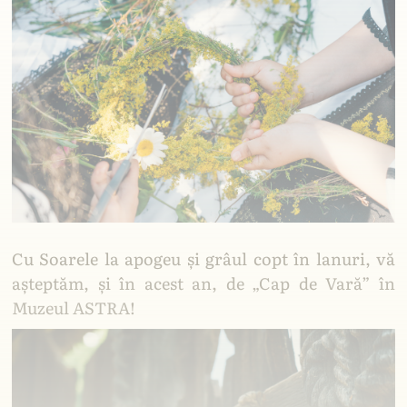
Meșteșug: informări, articole, dezbateri,
traduceri, transmisiuni live. Organizație non-
profit care inițiază proiecte în sprijinul
credincioșilor.
Puteți accesa conținutul Lăcașuri Ortodoxe
EXCLUSIV prin e-mail, în sistem gratuit
privat.
Cu Soarele la apogeu și grâul copt în lanuri, vă
așteptăm, și în acest an, de „Cap de Vară” în
Muzeul ASTRA!