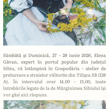
Sâmbătă și Duminică, 27 – 28 iunie 2026, Elena
Găvan, expert în portul popular din judeţul
Sibiu, vă întâmpină în Gospodăria – atelier de
prelucrare a straielor vâltorite din Tilișca SB (128
A). În intervalul orar 14.00 – 15.00, toate
întrebările legate de Ia de Mărginimea Sibiului își
Lăcașuri Ortodoxe
vor găsi aici răspuns.
Din decembrie 2006, Ortodoxie, Tradiție și