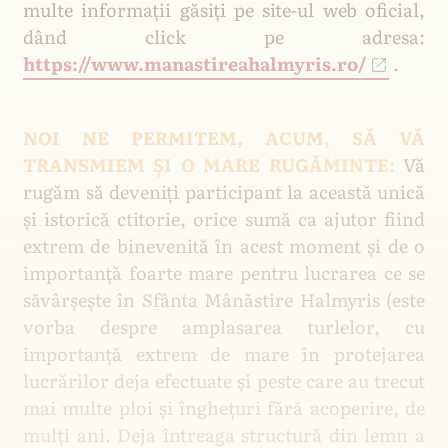
multe informații găsiți pe site-ul web oficial,
dând click pe adresa:
Lăcașuri Ortodoxe
https://www.manastireahalmyris.ro/
.
Din decembrie 2006, Ortodoxie, Tradiție și
Meșteșug: informări, articole, dezbateri,
NOI NE PERMITEM, ACUM, SĂ VĂ
traduceri, transmisiuni live. Organizație non-
TRANSMIEM ȘI O MARE RUGĂMINTE:
Vă
profit care inițiază proiecte în sprijinul
rugăm să deveniți participant la această unică
credincioșilor.
și istorică ctitorie, orice sumă ca ajutor fiind
Puteți accesa conținutul Lăcașuri Ortodoxe
extrem de binevenită în acest moment și de o
EXCLUSIV prin e-mail, în sistem gratuit
importanță foarte mare pentru lucrarea ce se
privat.
săvârșește în Sfânta Mânăstire Halmyris (este
vorba despre amplasarea turlelor, cu
importanță extrem de mare în protejarea
lucrărilor deja efectuate și peste care au trecut
mai multe ploi și înghețuri fără acoperire, de
mulți ani. Deja întreaga structură din lemn a