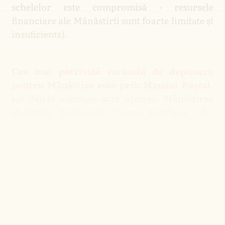
schelelor este compromisă - resursele
financiare ale Mânăstirii sunt foarte limitate și
insuficiente).
Cea mai potrivită variantă de depunere
pentru Mânăstire este prin Mandat Poștal
,
iar datele necesare sunt acestea: Mânăstirea
Halmyris, Murighiol, Tulcea, România - Pr.
Arhim. Stareț Iov (Ion Archiudean).
(Pr. Arhim. Iov poate fi contactat direct la
telefonul: 0744.859.883)
Mai există și varianta depunerii bancare în