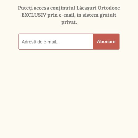
Ciupria din Valea Moravei.
***
Spre slava lui Dumnezeu și folos duhovnicesc -
cercetăm, traducem și publicăm pagini cu
conținut nou în limba română. Exclusiv pe
Lăcașuri
O
rtodoxe, lucrarea de față a fost
realizată în luna martie 2025.
Lăcaşuri Ortodoxe (spre pagina principală)
"Domnul este Duh, şi unde este
Duhul Domnului, acolo este
libertate. Iar noi toţi, privind
ca în oglindă, cu faţa
descoperită, slava Domnului,
ne prefacem în acelaşi chip din
slavă în slavă, ca de la Duhul
Domnului."
Epistola a doua către Corinteni a Sfântului
Apostol Pavel