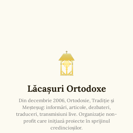
perioadă de daco-romani, au fost
martirizați de persecutorii care slujeau
lui Dioclețian, mucenicia lor fiind
consemnată în Martirologii.
Sfinții mărturisitori ai Lui Hristos au
fost înecați în apele râului Sava, dar
valurile învolburate le-au adus trupurile
la mal, în mâinile credincioșilor care s-au
îngrijit să fie cinstite cum se cuvine.
O biserică purtând același hram, îi așteaptă, în
aceleași zile, și pe românii din Timoc – Serbia,
în satul Isacova, aflat în componența comunei