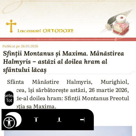
Publicat pe 26.03.2026
Sfinții Montanus și Maxima. Mânăstirea
Halmyris – astăzi al doilea hram al
sfântului lăcaș
Sfânta Mânăstire Halmyris, Murighiol,
Tulcea, își sărbătorește astăzi, 26 martie 2026,
Resetează
cel de-al doilea hram: Sfinții Montanus Preotul
Tot
și soția sa Maxima.