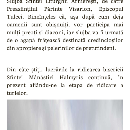
Slujba Sfintei Liturghii Arhierești, de către
Preasfințitul Părinte Visarion, Episcopul
Tulcei. Bineînțeles că, așa după cum deja
oamenii sunt obișnuiți, vor participa mai
mulți preoți și diaconi, iar slujba va fi urmată
de o agapă frățească destinată credincioșilor
din apropiere și pelerinilor de pretutindeni.
Din câte știți, lucrările la ridicarea bisericii
Sfintei Mânăstiri Halmyris continuă, în
prezent aflându-ne la etapa de ridicare a
turlelor.