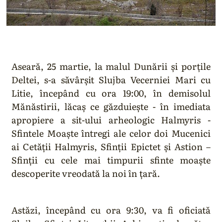
Aseară, 25 martie, la malul Dunării și porțile
Deltei, s-a săvârșit Slujba Vecerniei Mari cu
Litie, începând cu ora 19:00, în demisolul
Mănăstirii, lăcaș ce găzduiește - în imediata
apropiere a sit-ului arheologic Halmyris -
Sfintele Moaște întregi ale celor doi Mucenici
ai Cetății Halmyris, Sfinții Epictet și Astion –
Sfinții cu cele mai timpurii sfinte moaște
descoperite vreodată la noi în țară.
Astăzi, începând cu ora 9:30, va fi oficiată