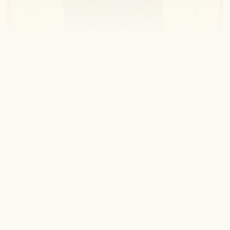
Dar în 1434, fiul Prințului Iurie, Dimitrie
Șemiaca, a început să devasteze pământurile