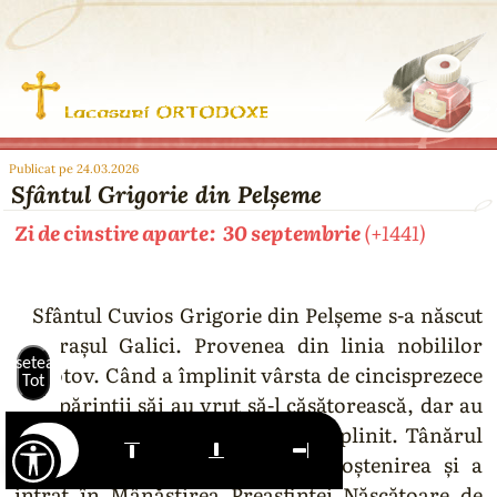
Publicat pe 24.03.2026
Sfântul Grigorie din Pelșeme
Zi de cinstire aparte: 30 septembrie
(+1441)
Sfântul Cuvios Grigorie din Pelșeme s-a născut
în orașul Galici. Provenea din linia nobililor
Resetează
Lopotov. Când a împlinit vârsta de cincisprezece
Tot
ani, părinții săi au vrut să-l căsătorească, dar au
murit fără să vadă acest lucru împlinit. Tânărul
Grigorie a împărțit săracilor moștenirea și a
intrat în Mânăstirea Preasfintei Născătoare de