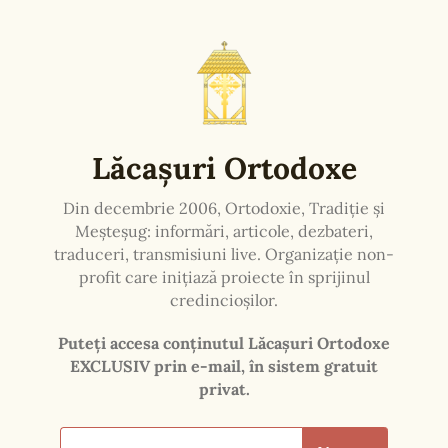
arunce trupul într-o mlaștină, ucenicii săi l-au
îngropat cu mari onoruri în biserica mânăstirii
pe care a întemeiat-o. O mireasmă frumoasă a
umplut aerul și multe minuni s-au săvârșit la
mormântul său.
În 1683, biserica a fost distrusă de un incendiu,
iar peste mormântul Sfântului Grigorie a fost
ridicat un paraclis. În 1706, acesta a fost înlocuit
de o biserică din lemn, sfințită în cinstea
Sfântului Grigorie, în care sfintele moaște au
continuat să rămână ascunse.
În 1810, deasupra lor a fost așezat un
baldachin, în care au fost puse lanțurile de fier