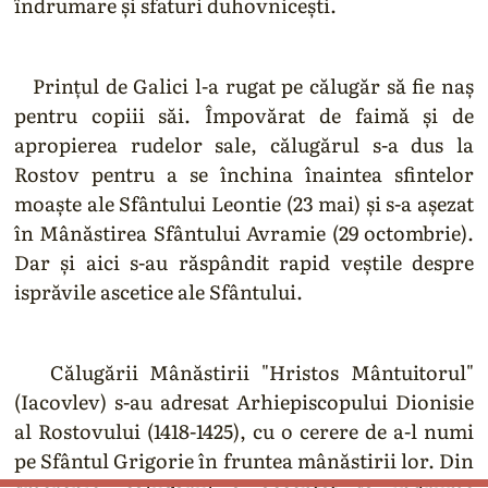
îndrumare și sfaturi duhovnicești.
Prințul de Galici l-a rugat pe călugăr să fie naș
pentru copiii săi. Împovărat de faimă și de
apropierea rudelor sale, călugărul s-a dus la
Rostov pentru a se închina înaintea sfintelor
moaște ale Sfântului Leontie (23 mai) și s-a așezat
în Mânăstirea Sfântului Avramie (29 octombrie).
Dar și aici s-au răspândit rapid veștile despre
isprăvile ascetice ale Sfântului.
Călugării Mânăstirii "Hristos Mântuitorul"
(Iacovlev) s-au adresat Arhiepiscopului Dionisie
al Rostovului (1418-1425), cu o cerere de a-l numi
pe Sfântul Grigorie în fruntea mânăstirii lor. Din