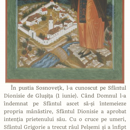
În pustia Sosnovețk, l-a cunoscut pe Sfântul
Dionisie de Glușița (1 iunie). Când Domnul l-a
îndemnat pe Sfântul ascet să-și întemeieze
propria mânăstire, Sfântul Dionisie a aprobat
intenția prietenului său. Cu o cruce pe umeri,
Sfântul Grigorie a trecut râul Pelșemi și a înfipt