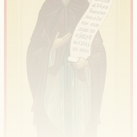
Lăcașuri Ortodoxe
Din decembrie 2006, Ortodoxie, Tradiție și
Meșteșug: informări, articole, dezbateri,
traduceri, transmisiuni live. Organizație non-
profit care inițiază proiecte în sprijinul
credincioșilor.
Puteți accesa conținutul Lăcașuri Ortodoxe
EXCLUSIV prin e-mail, în sistem gratuit
privat.