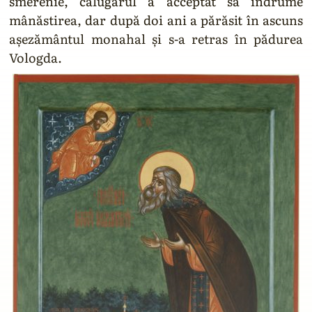
smerenie, călugărul a acceptat să îndrume
mânăstirea, dar după doi ani a părăsit în ascuns
așezământul monahal și s-a retras în pădurea
Vologda.