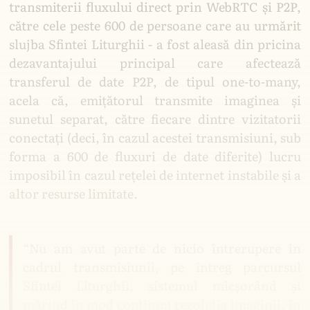
transmiterii fluxului direct prin WebRTC și P2P,
către cele peste 600 de persoane care au urmărit
slujba Sfintei Liturghii - a fost aleasă din pricina
Lăcașuri Ortodoxe
dezavantajului principal care afectează
transferul de date P2P, de tipul one-to-many,
Din decembrie 2006, Ortodoxie, Tradiție și
Meșteșug: informări, articole, dezbateri,
acela că, emițătorul transmite imaginea și
traduceri, transmisiuni live. Organizație non-
sunetul separat, către fiecare dintre vizitatorii
profit care inițiază proiecte în sprijinul
conectați (deci, în cazul acestei transmisiuni, sub
credincioșilor.
forma a 600 de fluxuri de date diferite) lucru
imposibil în cazul rețelei de internet instabile și a
Puteți accesa conținutul Lăcașuri Ortodoxe
EXCLUSIV prin e-mail, în sistem gratuit
altor resurse limitate.
privat.
“Nu am avut parte de nicio întrerupere în
cadrul transmisiunii, pe întreg parcursul
Sfintei Liturghii, sistemul micșorând și
mărind în mod continuu rezoluția imaginii, în