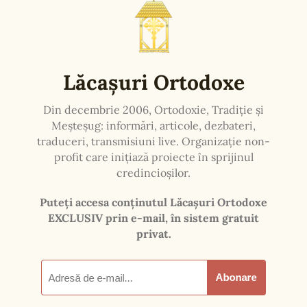
tehnologia testată și implementată în cadrul unei
cercetări științifice, care are ca scop realizarea
unui sistem de predare și învățare a matematicii
la distanță, asistată de profesor, prin intermediul
rețelei de internet. În cadrul acestei cercetări,
realizate de Prof. Drd. Teo-Christian Ion, sub
îndrumarea Prof. Univ. Dr. Elvira Popescu, în
cadrul Școlii Doctorale Constantin Belea, sub
păstorirea ÎPS Prof. Univ. Dr. Irineu Ion Popa,
Mitropolitul Olteniei, Director al Consiliului
pentru Studii Universitare de Doctorat, s-au
căutat diferite soluții pentru a facilita utilizarea
platformei de predare la distanță, în cazul
rețelelor de internet instabile sau cu semnal
redus. Soluția prezentată presupune ca unul
dintre calculatorele participanților, care are