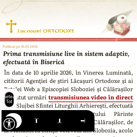
Publicat pe 16.05.2026
Prima transmisiune live în sistem adaptiv,
efectuată în Biserică
În data de 10 aprilie 2026, în Vinerea Luminată,
cititorii Agenției de știri Lăcașuri Ortodoxe și ai
Rețelei Web a Episcopiei Sloboziei și Călărașilor
au putut urmări
transmisiunea video în direct
Resetează
Tot
a Slujbei Sfintei Liturghii Arhierești, efectuată
cu binecuvântarea Preasfințitului Părinte
Vincențiu, Episcopul Sloboziei și Călărașilor, de
la Mănăstirea Sfinții Voievozi din Slobozia, acolo