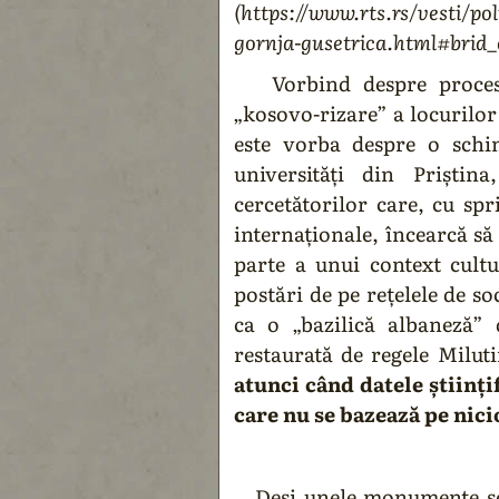
(https://www.rts.rs/vesti/po
gornja-gusetrica.html#brid_
Vorbind despre procesel
„kosovo-rizare” a locurilor 
este vorba despre o schi
universități din Priștin
cercetătorilor care, cu sp
internaționale, încearcă s
parte a unui context cultu
postări de pe rețelele de so
ca o „bazilică albaneză”
restaurată de regele Milut
atunci când datele științi
care nu se bazează pe nici
Deși unele monumente se 