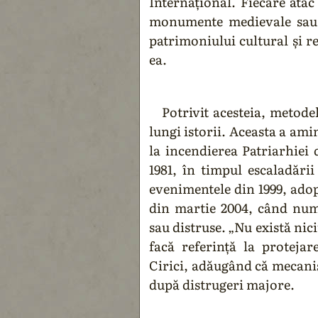
Internațional. Fiecare atac
monumente medievale sau c
patrimoniului cultural și r
ea.
Potrivit acesteia, metodel
lungi istorii. Aceasta a ami
la incendierea Patriarhiei 
1981, în timpul escaladări
evenimentele din 1999, adop
din martie 2004, când nu
sau distruse. „Nu există nici
facă referință la protejar
Cirici, adăugând că mecanis
după distrugeri majore.