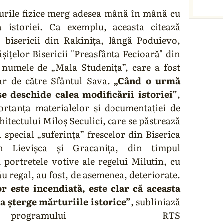
urile fizice merg adesea mână în mână cu
a istoriei. Ca exemplu, aceasta citează
 bisericii din Rakinița, lângă Poduievo,
ițelor Bisericii "Preasfânta Fecioară" din
 numele de „Mala Studenița”, care a fost
iar de către Sfântul Sava.
„Când o urmă
se deschide calea modificării istoriei”
,
ortanța materialelor și documentației de
rhitectului Miloș Seculici, care se păstrează
 special „suferința” frescelor din Biserica
in Lievișca și Gracanița, din timpul
portretele votive ale regelui Milutin, cu
 său regal, au fost, de asemenea, deteriorate.
or este incendiată, este clar că aceasta
a șterge mărturiile istorice”
, subliniază
programului RTS