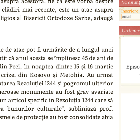
 asupra acestora, fie că este vorba despre
Vă anunţ
lădiri mai recente, este un atac asupra
Înscriere
eligios al Bisericii Ortodoxe Sârbe, adaugă
Partener
e de atac pot fi urmărite de-a lungul unei
ntit că anul acesta se împlinesc 45 de ani de
din Peci, în noaptea dintre 15 și 16 martie
i crizei din Kosovo și Metohia. Au urmat
tarea Rezoluției 1244 și pogromul ulterior
meroase monumente au fost grav avariate
un articol specific în Rezoluția 1244 care să
ea bunurilor culturale”, subliniază prof.
mele de protecție au fost consolidate abia