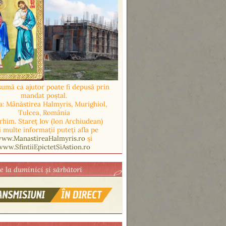
sumă ca ajutor poate fi depusă prin
mandat poștal.
a: Mânăstirea Halmyris, Murighiol,
Tulcea, România
Arhim. Stareț Iov (Ion Archiudean)
 multe informații puteți afla pe
ww.ManastireaHalmyris.ro
și
www.SfintiiEpictetSiAstion.ro
ve la duminici și sărbători