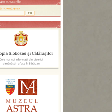
ăm noutăţile
 la newsletter
i