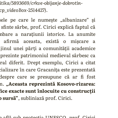
litika/5893669/crkve-obijanje-dobrotin-
cp_videoBox-2514427)
.
e pe care le numește „albanizare” și
sfinte sârbe, prof. Cirici explică faptul că
mbare a narațiunii istorice. La anumite
a, afirmă aceasta, există o mișcare a
rijinul unei părți a comunității academice
ă prezinte patrimoniul medieval sârbesc ca
ral diferit. Drept exemplu, Cirici a citat
cializare în care Gracanița este prezentată
 despre care se presupune că ar fi fost
in.
„Aceasta reprezintă Kosovo-rizarea:
fice exacte sunt înlocuite cu construcții
Lăcașuri Ortodoxe
o sursă”
, subliniază prof. Cirici.
Din decembrie 2006, Ortodoxie, Tradiție și
Meșteșug: informări, articole, dezbateri,
traduceri, transmisiuni live. Organizație non-
află sub protecția UNESCO, prof. Cirici