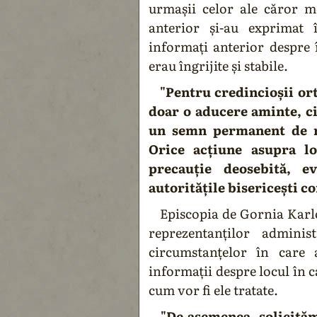
urmașii celor ale căror m
anterior și-au exprimat 
informați anterior despre 
erau îngrijite și stabile.
"Pentru credincioșii or
doar o aducere aminte, ci
un semn permanent de re
Orice acțiune asupra l
precauție deosebită, ev
autoritățile bisericești 
Episcopia de Gornia Karlova
reprezentanților adminis
circumstanțelor în care 
informații despre locul în c
cum vor fi ele tratate.
"De asemenea, solicităm