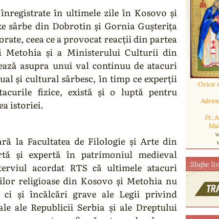
înregistrate în ultimele zile în Kosovo și
xe sârbe din Dobrotin și Gornia Gușterița
iorate, ceea ce a provocat reacții din partea
i Metohia și a Ministerului Culturii din
izează asupra unui val continuu de atacuri
al și cultural sârbesc, în timp ce experții
Orice 
acurile fizice, există și o luptă pentru
Adres
a istoriei.
Pr. 
Mai
w
ă la Facultatea de Filologie și Arte din
artă și expertă în patrimoniul medieval
Slujbe li
nterviul acordat RTS că ultimele atacuri
ciilor religioase din Kosovo și Metohia nu
 ci și încălcări grave ale Legii privind
ale ale Republicii Serbia și ale Dreptului