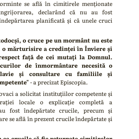
orminte se află în cimitirele menționate
îngrijorarea, declarând că nu au fost
îndepărtarea planificată și că unele cruci
todocși, o cruce pe un mormânt nu este
 o mărturisire a credinței în Înviere și
spect față de cei mutați la Domnul.
ocurilor de înmormântare necesită o
lavie și consultare cu familiile și
competente"
- a precizat Episcopia.
ci a solicitat instituțiilor competente și
trației locale o explicație completă a
au fost îndepărtate crucile, precum și
are se află în prezent crucile îndepărtate și
 ca crucile să fie returnate cimitirelor