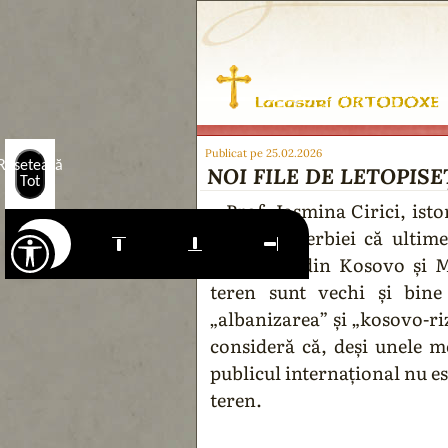
Publicat pe 25.02.2026
Resetează
NOI FILE DE LETOPISEȚ 
Tot
Prof. Iasmina Cirici, istor
de stat a Serbiei că ultime
religioase din Kosovo și M
teren sunt vechi și bine
„albanizarea” și „kosovo-ri
consideră că, deși unele 
publicul internațional nu est
teren.