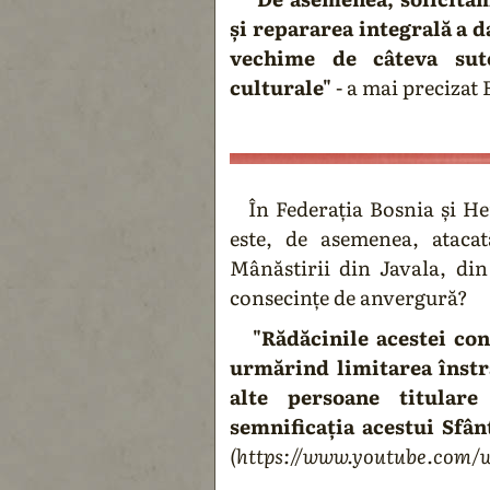
și repararea integrală a d
vechime de câteva sut
culturale"
- a mai precizat
În Federația Bosnia și Her
este, de asemenea, atacat
Mânăstirii din Javala, din
consecințe de anvergură?
"Rădăcinile acestei conf
urmărind limitarea înstră
alte persoane titulare
semnificația acestui Sfânt
(https://www.youtube.com/