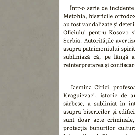
Într-o serie de incidente 
Metohia, bisericile ortodo
au fost vandalizate și deter
Oficiului pentru Kosovo ș
Serbia. Autoritățile avert
asupra patrimoniului spiritu
subliniază că, pe lângă at
reinterpretarea și confiscare
Iasmina Cirici, profesoar
Kraguievaci, istoric de 
sârbesc, a subliniat în i
asupra bisericilor și edifi
sunt doar acte criminale,
protecția bunurilor cultur