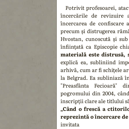
Potrivit profesoarei, atac
încercările de revizuire 
încercarea de confiscare a
precum și distrugerea rămăș
Hvostan, cunoscută și sub
înființată ca Episcopie ch
materială este distrusă, 
explică ea, subliniind imp
arhivă, cum ar fi schițele a
la Belgrad. Ea subliniază în
"Preasfânta Fecioară" d
pogromului din 2004, când 
inscripții clare ale titlului
„Când o frescă a ctitoril
reprezintă o încercare de 
invitata 