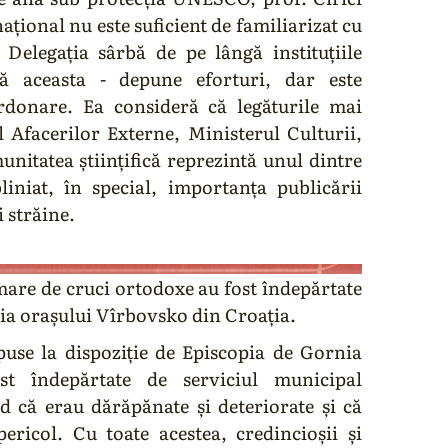
profit care inițiază proiecte în sprijinul
ațional nu este suficient de familiarizat cu
credincioșilor.
. Delegația sârbă de pe lângă instituțiile
ază aceasta - depune eforturi, dar este
Puteți accesa conținutul Lăcașuri Ortodoxe
donare. Ea consideră că legăturile mai
EXCLUSIV prin e-mail, în sistem gratuit
privat.
l Afacerilor Externe, Ministerul Culturii,
omunitatea științifică reprezintă unul dintre
liniat, în special, importanța publicării
i străine.
are de cruci ortodoxe au fost îndepărtate
ria orașului Vîrbovsko din Croația.
se la dispoziție de Episcopia de Gornia
st îndepărtate de serviciul municipal
d că erau dărăpănate și deteriorate și că
ericol. Cu toate acestea, credincioșii și