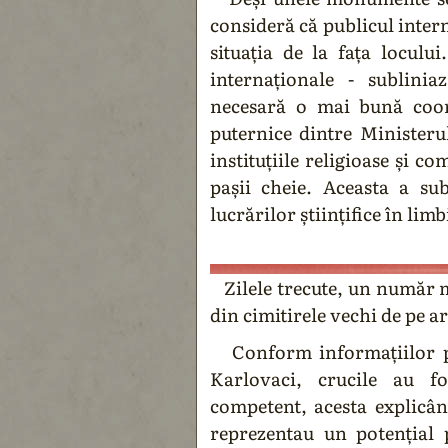
consideră că publicul intern
situația de la fața locului
internaționale - sublini
necesară o mai bună coor
puternice dintre Ministeru
instituțiile religioase și c
pașii cheie. Aceasta a sub
lucrărilor științifice în limb
Zilele trecute, un număr m
din cimitirele vechi de pe a
Conform informațiilor pu
Karlovaci, crucile au fo
competent, acesta explicân
reprezentau un potențial p