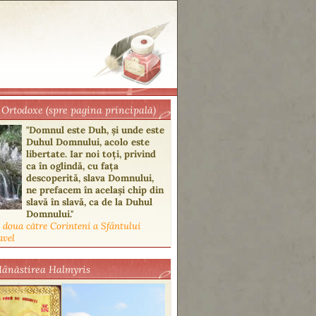
 Ortodoxe (spre pagina principală)
"Domnul este Duh, şi unde este
Duhul Domnului, acolo este
libertate. Iar noi toţi, privind
ca în oglindă, cu faţa
descoperită, slava Domnului,
ne prefacem în acelaşi chip din
slavă în slavă, ca de la Duhul
Domnului."
a doua către Corinteni a Sfântului
avel
Mânăstirea Halmyris