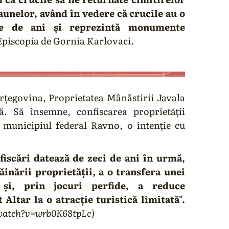
aunelor, având în vedere că crucile au o
e de ani și reprezintă monumente
 Episcopia de Gornia Karlovaci.
țegovina, Proprietatea Mânăstirii Javala
ă. Să însemne, confiscarea proprietății
 municipiul federal Ravno, o intenție cu
iscări datează de zeci de ani în urmă,
inării proprietății, a o transfera unei
 și, prin jocuri perfide, a reduce
 Altar la o atracție turistică limitată".
watch?v=wrb0K68tpLc)