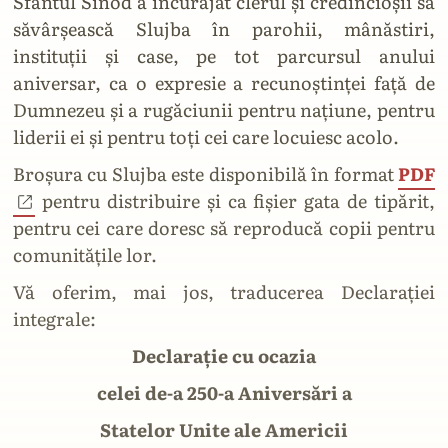
Sfântul Sinod a încurajat clerul și credincioșii să
săvârșească Slujba în parohii, mânăstiri,
instituții și case, pe tot parcursul anului
aniversar, ca o expresie a recunoștinței față de
Dumnezeu și a rugăciunii pentru națiune, pentru
liderii ei și pentru toți cei care locuiesc acolo.
Broșura cu Slujba este disponibilă în format
PDF
pentru distribuire și ca fișier gata de tipărit,
pentru cei care doresc să reproducă copii pentru
comunitățile lor.
Vă oferim, mai jos, traducerea Declarației
integrale:
Declarație cu ocazia
celei de-a 250-a Aniversări a
Statelor Unite ale Americii