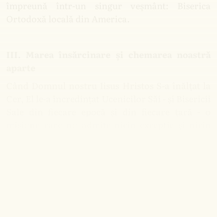
împreună într-un singur veșmânt: Biserica
Ortodoxă locală din America.
III. Marea însărcinare și chemarea noastră
aparte
Când Domnul nostru Iisus Hristos S-a înălțat la
Cer, El le-a încredințat Ucenicilor Săi - și Bisericii
Sale din fiecare epocă și din fiecare țară - o
misiune care nu admite nicio excepție și nicio
întârziere: „mergând, învăţaţi toate neamurile,
botezându-le în numele Tatălui şi al Fiului şi al
Sfântului Duh, învăţându-le să păzească toate
câte v-am poruncit vouă” (Matei 28:19-20).
Aceasta nu este o misiune dată nouă în abstract.
Este o misiune dată nouă aici, în acest loc,