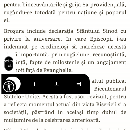
pentru binecuvântările și grija Sa providențială,
rugându-se totodată pentru națiune și poporul
ei.
Broșura include declarația Sfântului Sinod cu
privire la aniversare, în care Episcopii i-au
îndemnat pe credincioși să marcheze această
etapă importantă, prin rugăciune, recunoștință,
pocăință, fapte de milostenie și un angajament
Resetează
Tot
reînnoit față de Evanghelie.
Textul Slujbei se bazează pe un altul publicat
inițial de OCA în 1976 pentru Bicentenarul
Statelor Unite. Acesta a fost ușor revizuit, pentru
a reflecta momentul actual din viața Bisericii și a
societății, păstrând în același timp duhul de
mulțumire de la celebrarea anterioară.