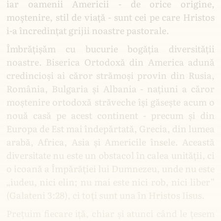
iar oamenii Americii - de orice origine,
moștenire, stil de viață - sunt cei pe care Hristos
i-a încredințat grijii noastre pastorale.
Îmbrățișăm cu bucurie bogăția diversității
noastre. Biserica Ortodoxă din America adună
credincioși ai căror strămoși provin din Rusia,
România, Bulgaria și Albania - națiuni a căror
moștenire ortodoxă străveche își găsește acum o
nouă casă pe acest continent - precum și din
Europa de Est mai îndepărtată, Grecia, din lumea
arabă, Africa, Asia și Americile însele. Această
diversitate nu este un obstacol în calea unității, ci
o icoană a Împărăției lui Dumnezeu, unde nu este
„iudeu, nici elin; nu mai este nici rob, nici liber”
(Galateni 3:28), ci toți sunt una în Hristos Iisus.
Prețuim fiecare iță, chiar și atunci când le țesem