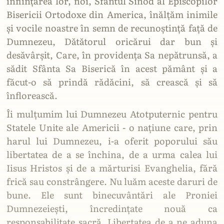
înființarea lor, noi, Sfântul Sinod al Episcopilor
Bisericii Ortodoxe din America, înălțăm inimile
și vocile noastre în semn de recunoștință față de
Dumnezeu, Dătătorul oricărui dar bun și
desăvârșit, Care, în providența Sa nepătrunsă, a
sădit Sfânta Sa Biserică în acest pământ și a
făcut-o să prindă rădăcini, să crească și să
înflorească.
Îi mulțumim lui Dumnezeu Atotputernic pentru
Statele Unite ale Americii - o națiune care, prin
harul lui Dumnezeu, i-a oferit poporului său
libertatea de a se închina, de a urma calea lui
Iisus Hristos și de a mărturisi Evanghelia, fără
frică sau constrângere. Nu luăm aceste daruri de
bune. Ele sunt binecuvântări ale Proniei
Dumnezeiești, încredințate nouă ca
responsabilitate sacră. Libertatea de a ne aduna