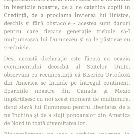
în bisericile noastre, de a ne catehiza copiii în
Credință, de a proclama Învierea lui Hristos,
deschis și fără obstacole - acestea sunt daruri
pentru care fiecare generație trebuie să-I
mulțumească lui Dumnezeu și să le păstreze cu
vrednicie.
Deși această declarație este făcută cu ocazia
evenimentului deosebit al Statelor Unite,
observăm cu recunoștință că Biserica Ortodoxă
din America se întinde pe întregul continent.
Eparhiile noastre din Canada și Mexic
împărtășesc cu noi acest moment de mulțumire,
dând slavă lui Dumnezeu pentru libertatea de a
ne închina și de a sluji popoarelor din America
de Nord în toată diversitatea lor.
Binecuvântarea pe care o serbăm aparține, în