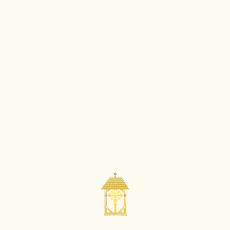
Sf. Varsanufie
În urma unei cereri a Arhiepiscopului
Veniamin (Novițchi) de Ceboxarsk și Ciuvaș (+14
octombrie 1976), Sanctitatea Sa Pimen,
Patriarhul Moscovei, a dat binecuvântare pentru
cinstirea aparte a Soborului tuturor ierarhilor
din Kazan în prima Duminică după 4 octombrie.
***
Spre slava lui Dumnezeu și folos duhovnicesc -
cercetăm, traducem și publicăm pagini cu
conținut nou în limba română. Exclusiv pe
Lăcașuri
O
rtodoxe, lucrarea de față a fost