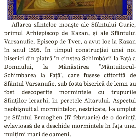
Aflarea sfintelor moaște ale Sfântului Gurie,
primul Arhiepiscop de Kazan, și ale Sfântului
Varsanufie, Episcop de Tver, a avut loc la Kazan
în anul 1595. În timpul construcției unei noi
biserici din piatră în cinstea Schimbării la Față a
Domnului, la Mănăstirea "Mântuitorul-
Schimbarea la Față", care fusese ctitorită de
Sfântul Varsanufie, sub fosta biserică de lemn au
fost descoperite mormintele cu trupurile
Sfinților ierarhi, în peretele Altarului. Aspectul
neobișnuit al mormintelor, nestricate, l-a umplut
pe Sfântul Ermoghen (17 februarie) de o dorință
evlavioasă de a deschide mormintele în fața unei
mulțimi mari de oameni.