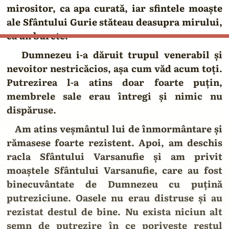
mirositor, ca apa curată, iar sfintele moaște
ale Sfântului Gurie stăteau deasupra mirului,
ca un burete.
Dumnezeu i-a dăruit trupul venerabil și
nevoitor nestricăcios, așa cum văd acum toți.
Putrezirea l-a atins doar foarte puțin,
membrele sale erau întregi și nimic nu
dispăruse.
Am atins veșmântul lui de înmormântare și
rămasese foarte rezistent. Apoi, am deschis
racla Sfântului Varsanufie și am privit
moaștele Sfântului Varsanufie, care au fost
binecuvântate de Dumnezeu cu puțină
putreziciune. Oasele nu erau distruse și au
rezistat destul de bine. Nu exista niciun alt
semn de putrezire în ce porivește restul