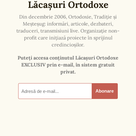
realizată în luna mai 2026.
Lăcaşuri Ortodoxe (spre pagina principală)
"Domnul este Duh, şi unde este
Duhul Domnului, acolo este
libertate. Iar noi toţi, privind
ca în oglindă, cu faţa
descoperită, slava Domnului,
ne prefacem în acelaşi chip din
slavă în slavă, ca de la Duhul
Domnului."
Epistola a doua către Corinteni a Sfântului
Apostol Pavel
Ajutaţi Mânăstirea Halmyris