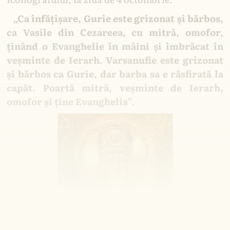
Din decembrie 2006, Ortodoxie, Tradiție și
„Ca înfățișare, Gurie este grizonat și bărbos,
Meșteșug: informări, articole, dezbateri,
ca Vasile din Cezareea, cu mitră, omofor,
traduceri, transmisiuni live. Organizație non-
ținând o Evanghelie în mâini și îmbrăcat în
profit care inițiază proiecte în sprijinul
credincioșilor.
veșminte de Ierarh. Varsanufie este grizonat
și bărbos ca Gurie, dar barba sa e răsfirată la
Puteți accesa conținutul Lăcașuri Ortodoxe
capăt. Poartă mitră, veșminte de Ierarh,
EXCLUSIV prin e-mail, în sistem gratuit
omofor și ține Evanghelia”.
privat.