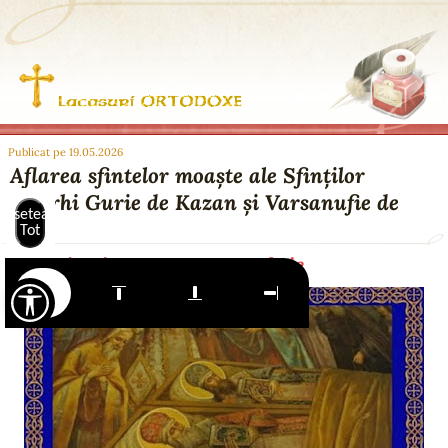
Publicat pe 19.05.2026
Aflarea sfintelor moaște ale Sfinților
Ierarhi Gurie de Kazan și Varsanufie de
Resetează
Tver
Tot
Zi de cinstire aparte: 4 octombrie