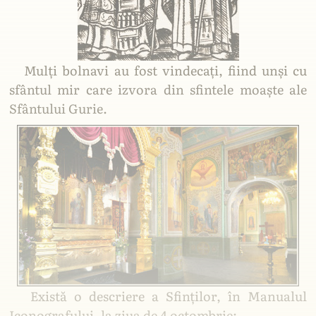
Mulți bolnavi au fost vindecați, fiind unși cu
sfântul mir care izvora din sfintele moaște ale
Sfântului Gurie.
Există o descriere a Sfinților, în Manualul
Lăcașuri Ortodoxe
Iconografului, la ziua de 4 octombrie: